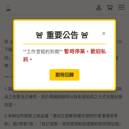
退換貨政策
×
🚨 重要公告 🚨
這【小區叔叔】（以下稱「本品牌」）為【以利亞薩烘焙坊】（以
下稱「本公司」）所經營管理之網路零售網站（以下稱「本網
暫時停業，歡迎私
**工作室租約到期**
站」），本公司將透過本網站向消費者（以下稱「您」）提供服
訊。
務。
期待回歸
一、關於退換貨
1.為保障您的食品安全，當您收受商品時，請於到貨時立即檢驗商
品之完整及正確性，並於開箱檢驗時以錄影或拍照之方式完整紀錄
存證。
2.本網站所銷售之商品屬「通訊交易解除權合理例外情事適用準
則」第2條第1款：「易於腐敗、保存期限較短或解約時即將逾期」