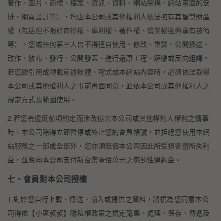
著作、圖片、商標、檔案、資訊、資料、網站架構、網站畫面的安
排、網頁設計等），均由本公司或其他權利人依法擁有其智慧財產
權（包括但不限於商標權、專利權、著作權、營業秘密與專有技術
等）。您或任何第三人皆不得逕自使用、修改、重製、公開播送、
改作、散布、發行、公開發表、進行還原工程、解編或反向組譯。
若您欲引用或轉載前述軟體、程式或本網站內容時，必須依法取得
本公司或其他權利人之事前書面同意，並依本公司或其他權利人之
規定方式及範圍使用。
2.若您有違反前項約定而涉及侵害本公司或其他權利人權利之情事
時，本公司除得立即暫停或終止您的會員帳號，並拒絕您使用本網
站服務之一部或全部外，您亦須賠償本公司因此所受損害暨所失利
益，並應向本公司支付新台幣壹佰萬元之懲罰性違約金。
七、會員對本公司授權
1.對於您自行上載、傳送、輸入或提供之資料，將視為您同意本公
司得依【小區叔叔】隱私權政策之規定蒐集、處理、保存、傳遞及