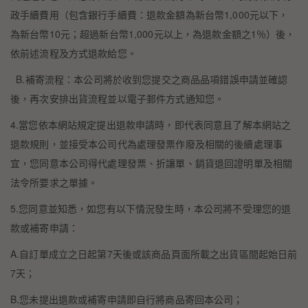
政手續費用（包含銀行手續費：退款金額為新台幣1,000元以下，
為新台幣10元；超過新台幣1,000元以上，為退款金額之1％）後，
依前述流程及方式退款給您。
B.補寄流程：本公司將於收到您提交之商品品項錯誤申請並確認
後，再次安排出貨流程並以電子郵件方式通知您。
4.當您依本網站規定提出退款申請時，即代表同意且了解本網站之
退款規則，並接受本公司代為處理發票作廢及相關的後續處理事
宜，您同意本公司得代處理發票、折讓單、銷貨退回證明單及相關
法令所要求之單據。
5.您同意並知悉，如您有以下情況發生時，本公司將不受理您的退
款或補寄申請：
A.自訂單成立之日起第7天後或該商品頁面所載之出貨區間起始日前
7天；
B.您未提出退款或補寄申請即自行將商品寄回本公司；